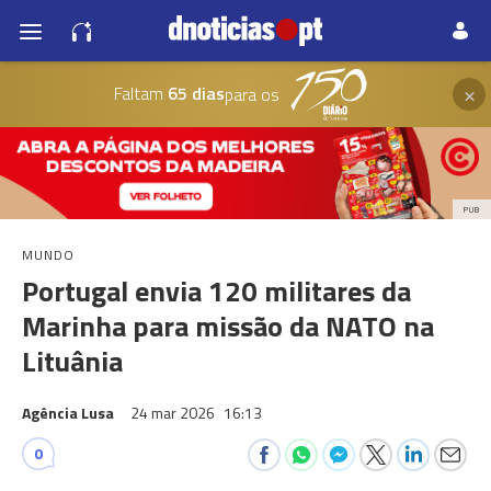
×
Faltam
65 dias
para os
PUB
MUNDO
Portugal envia 120 militares da
Marinha para missão da NATO na
Lituânia
Agência Lusa
24 mar 2026
16:13
0