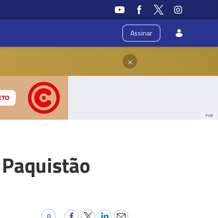
Assinar
×
PUB
 Paquistão
0