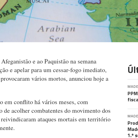
 Afeganistão e ao Paquistão na semana
Úl
ção e apelar para um cessar-fogo imediato,
e provocaram vários mortos, anunciou hoje a
MADE
PPM 
fisc
ão em conflito há vários meses, com
ho de acolher combatentes do movimento dos
MADE
 reivindicaram ataques mortais em território
Prod
mente.
Made
1.º 