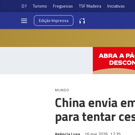
D7
Turismo
Freguesias
TSF Madeira
Iniciativas
Edição
Impressa
MUNDO
China envia em
para tentar ce
Agência Lusa
16 mar 2026
12:35