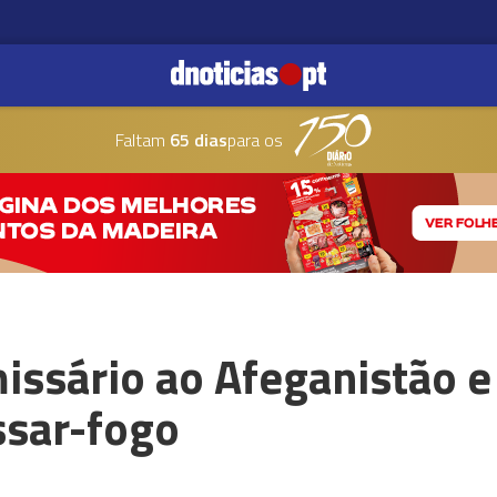
Faltam
65 dias
para os
issário ao Afeganistão e
ssar-fogo