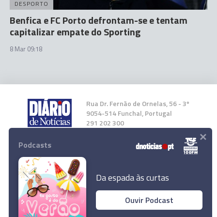
DESPORTO
Benfica e FC Porto defrontam-se e tentam
capitalizar empate do Sporting
8 Mar 09:18
Rua Dr. Fernão de Ornelas, 56 - 3º
9054-514 Funchal, Portugal
291 202 300
×
Podcasts
Instale a nossa App
Da espada às curtas
Ouvir Podcast
© 2026 Empresa Diário de Notícias, Lda.