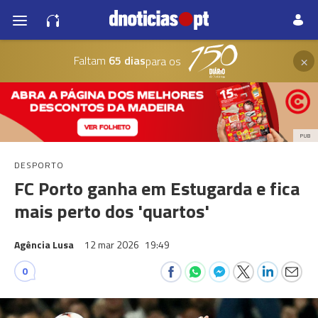
×
Faltam
65 dias
para os
PUB
DESPORTO
FC Porto ganha em Estugarda e fica
mais perto dos 'quartos'
Agência Lusa
12 mar 2026
19:49
0