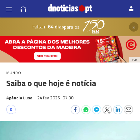
×
Faltam
64 dias
para os
PUB
MUNDO
Saiba o que hoje é notícia
Agência Lusa
24 fev 2026
07:30
0