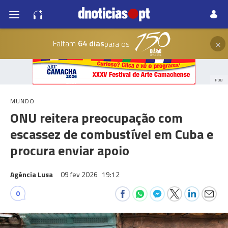
×
Faltam
64 dias
para os
PUB
MUNDO
ONU reitera preocupação com
escassez de combustível em Cuba e
procura enviar apoio
Agência Lusa
09 fev 2026
19:12
0