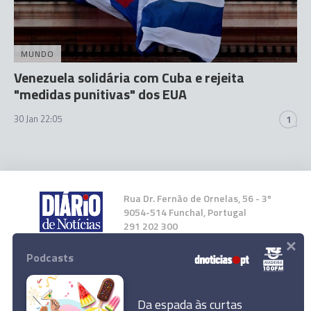
MUNDO
Venezuela solidária com Cuba e rejeita
"medidas punitivas" dos EUA
30 Jan 22:05
1
Rua Dr. Fernão de Ornelas, 56 - 3º
9054-514 Funchal, Portugal
291 202 300
×
Podcasts
Instale a nossa App
Da espada às curtas