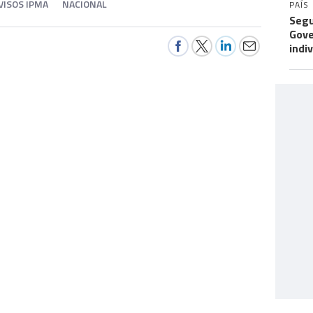
VISOS IPMA
NACIONAL
PAÍS
Segu
Gove
indi