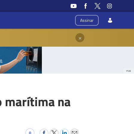
Assinar
×
PUB
o marítima na
0