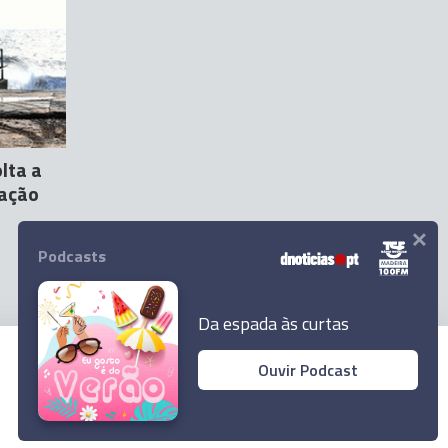
lta a
tação
×
Podcasts
Da espada às curtas
Ouvir Podcast
© 2026 Empresa Diário de Notícias, Lda.
Todos os direitos reservados.