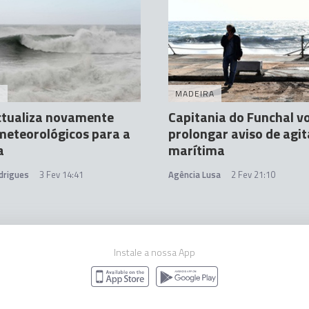
A
MADEIRA
ctualiza novamente
Capitania do Funchal vo
meteorológicos para a
prolongar aviso de agi
a
marítima
drigues
3 Fev 14:41
Agência Lusa
2 Fev 21:10
Instale a nossa App