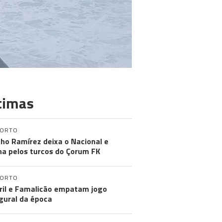
timas
PORTO
ho Ramírez deixa o Nacional e
na pelos turcos do Çorum FK
PORTO
ril e Famalicão empatam jogo
gural da época