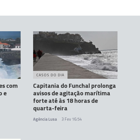
CASOS DO DIA
res com
Capitania do Funchal prolonga
o e
avisos de agitação marítima
forte até às 18 horas de
quarta-feira
Agência Lusa
3 Fev 16:54