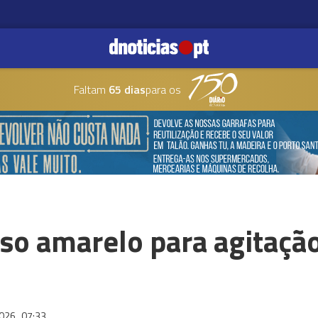
Faltam
65 dias
para os
so amarelo para agitaçã
2026
07:33