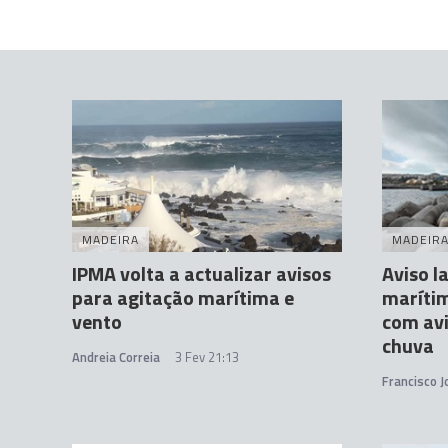
MADEIRA
MADEIR
IPMA volta a actualizar avisos
Aviso l
para agitação marítima e
marítim
vento
com avi
chuva
Andreia Correia
3 Fev 21:13
Francisco 