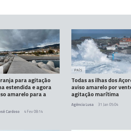
A
PAÍS
aranja para agitação
Todas as ilhas dos Aço
a estendida e agora
aviso amarelo por vent
so amarelo para a
agitação marítima
Agência Lusa
31 Jan 05:04
José Cardoso
4 Fev 08:14