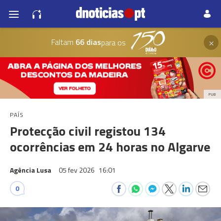
×
Faltam
66 dias
para os
PUB
PAÍS
Protecção civil registou 134
ocorrências em 24 horas no Algarve
Agência Lusa
05 fev 2026
16:01
0