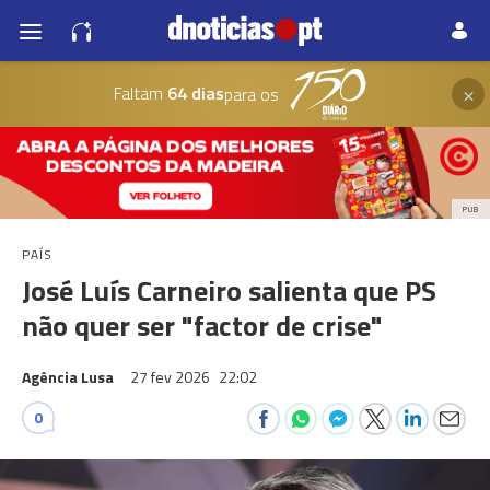
×
Faltam
64 dias
para os
PUB
PAÍS
José Luís Carneiro salienta que PS
não quer ser "factor de crise"
Agência Lusa
27 fev 2026
22:02
0