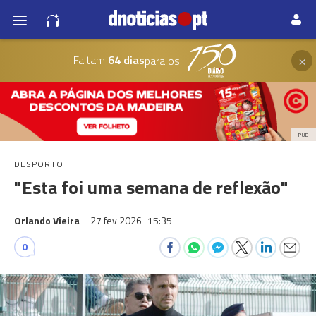
×
Faltam
64 dias
para os
PUB
DESPORTO
"Esta foi uma semana de reflexão"
Orlando Vieira
27 fev 2026
15:35
0