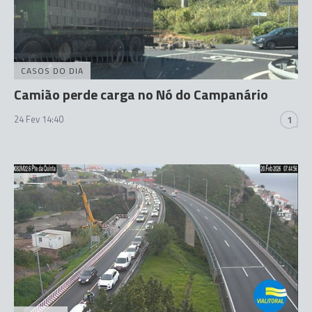
CASOS DO DIA
Camião perde carga no Nó do Campanário
24 Fev 14:40
1