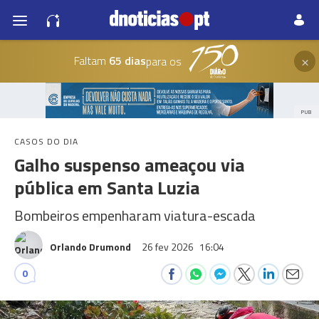
×
Faltam
65 dias
para os
PUB
CASOS DO DIA
Galho suspenso ameaçou via
pública em Santa Luzia
Bombeiros empenharam viatura-escada
Orlando Drumond
26 fev 2026
16:04
0