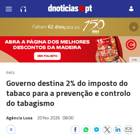
×
Faltam
62 dias
para os
PUB
PAÍS
Governo destina 2% do imposto do
tabaco para a prevenção e controlo
do tabagismo
Agência Lusa
20 fev 2026
08:00
0