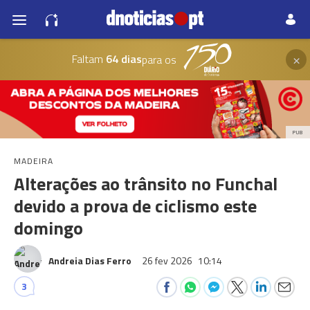
×
Faltam
64 dias
para os
PUB
MADEIRA
Alterações ao trânsito no Funchal
devido a prova de ciclismo este
domingo
Andreia Dias Ferro
26 fev 2026
10:14
3