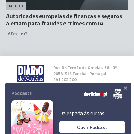
MUNDO
Autoridades europeias de finanças e seguros
alertam para fraudes e crimes com IA
16 Fev 11:13
Rua Dr. Fernão de Ornelas, 56 - 3º
9054-514 Funchal, Portugal
291 202 300
×
Podcasts
Instale a nossa App
Da espada às curtas
Ouvir Podcast
© 2026 Empresa Diário de Notícias, Lda.