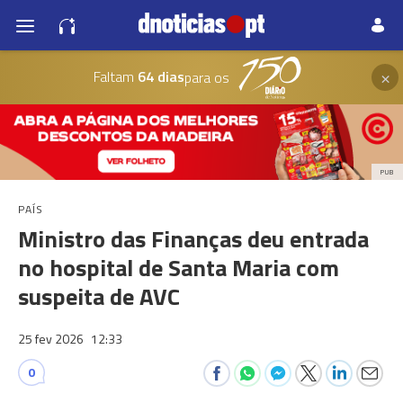
×
Faltam
64 dias
para os
PUB
PAÍS
Ministro das Finanças deu entrada
no hospital de Santa Maria com
suspeita de AVC
25 fev 2026
12:33
0