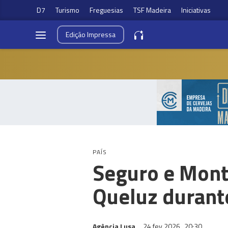
D7
Turismo
Freguesias
TSF Madeira
Iniciativas
Edição
Impressa
PAÍS
Seguro e Mont
Queluz durant
Agência Lusa
24 fev 2026
20:30