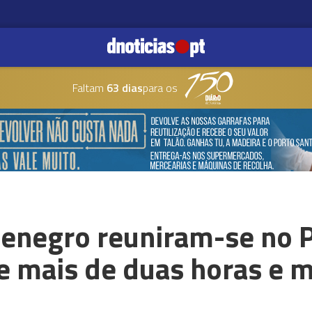
Faltam
63 dias
para os
enegro reuniram-se no P
e mais de duas horas e 