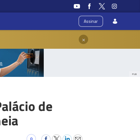
Assinar
×
PUB
alácio de
meia
0