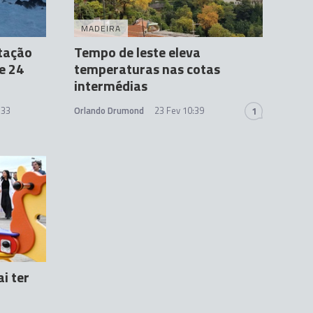
MADEIRA
tação
Tempo de leste eleva
e 24
temperaturas nas cotas
intermédias
:33
Orlando Drumond
23 Fev 10:39
1
ai ter