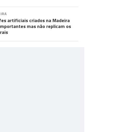
IRA
fes artificiais criados na Madeira
importantes mas não replicam os
rais