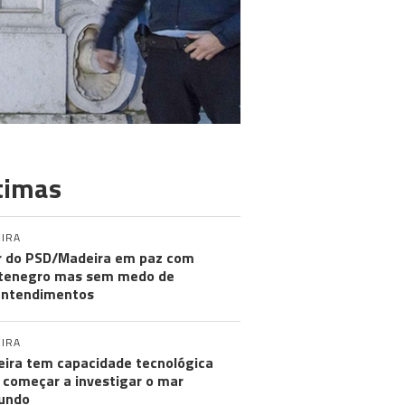
timas
IRA
r do PSD/Madeira em paz com
tenegro mas sem medo de
entendimentos
IRA
ira tem capacidade tecnológica
 começar a investigar o mar
undo