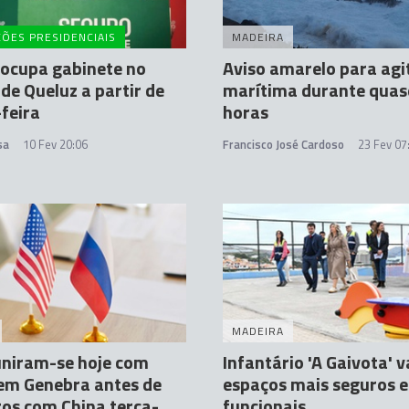
ÇÕES PRESIDENCIAIS
MADEIRA
ocupa gabinete no
Aviso amarelo para agi
 de Queluz a partir de
marítima durante quas
feira
horas
sa
10 Fev 20:06
Francisco José Cardoso
23 Fev 07
MADEIRA
uniram-se hoje com
Infantário 'A Gaivota' v
em Genebra antes de
espaços mais seguros e
os com China terça-
funcionais