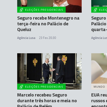
ELEIÇÕES PRESIDENCIAIS
ELEI
Seguro recebe Montenegro na
Seguro 
terça-feira no Palácio de
Palácio
Queluz
quarta-
Agência Lusa
23 Fev 20:30
Agência Lu
ELEIÇÕES PRESIDENCIAIS
MUNDO
Marcelo recebeu Seguro
EUA re
durante três horas e meia no
russos 
Palácio de Belém
encontr