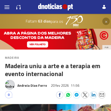
×
Faltam
63 dias
para os
PUB
MADEIRA
Madeira uniu a arte e a terapia em
evento internacional
Andreia Dias Ferro
20 fev 2026
11:56
0