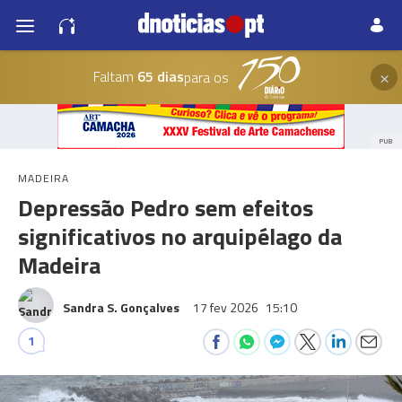
×
Faltam
65 dias
para os
PUB
MADEIRA
Depressão Pedro sem efeitos
significativos no arquipélago da
Madeira
Sandra S. Gonçalves
17 fev 2026
15:10
1