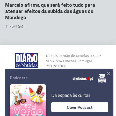
Marcelo afirma que será feito tudo para
atenuar efeitos da subida das águas do
Mondego
11 Fev 15:47
Rua Dr. Fernão de Ornelas, 56 - 3º
9054-514 Funchal, Portugal
291 202 300
×
Podcasts
Instale a nossa App
Da espada às curtas
Ouvir Podcast
© 2026 Empresa Diário de Notícias, Lda.