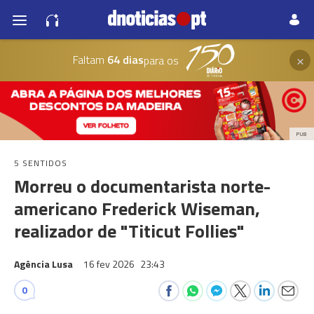
×
Faltam
64 dias
para os
PUB
5 SENTIDOS
Morreu o documentarista norte-
americano Frederick Wiseman,
realizador de "Titicut Follies"
Agência Lusa
16 fev 2026
23:43
0