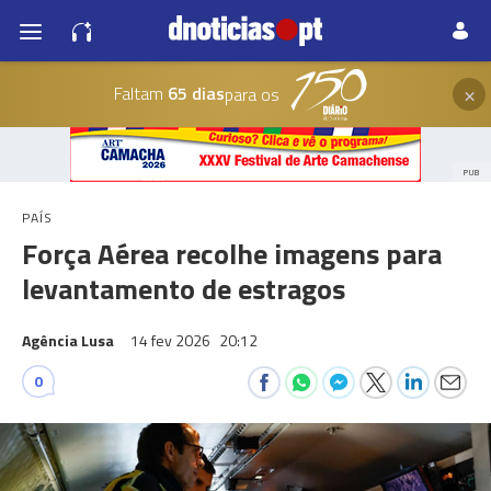
×
Faltam
65 dias
para os
PUB
PAÍS
Força Aérea recolhe imagens para
levantamento de estragos
Agência Lusa
14 fev 2026
20:12
0