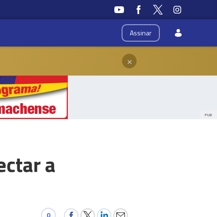
Assinar
×
PUB
ectar a
0