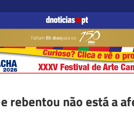
Faltam
65 dias
para os
ue rebentou não está a af