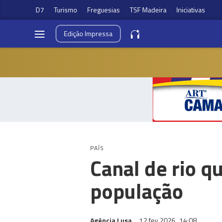
D7
Turismo
Freguesias
TSF Madeira
Iniciativas
Edição
Impressa
PAÍS
Canal de rio q
população
Agência Lusa
12 fev 2026
14:08