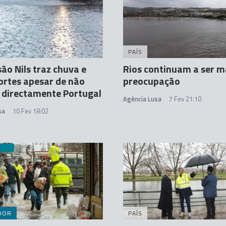
PAÍS
ão Nils traz chuva e
Rios continuam a ser m
ortes apesar de não
preocupação
 directamente Portugal
Agência Lusa
7 Fev 21:10
sa
10 Fev 18:02
DOR
PAÍS