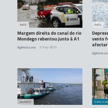
PAÍS
PAÍS
Margem direita do canal do rio
Depress
Mondego rebentou junto à A1
vento f
afectar
Agência Lusa
11 Fev 18:15
Agência Lu
MUNDO
EXPLICA