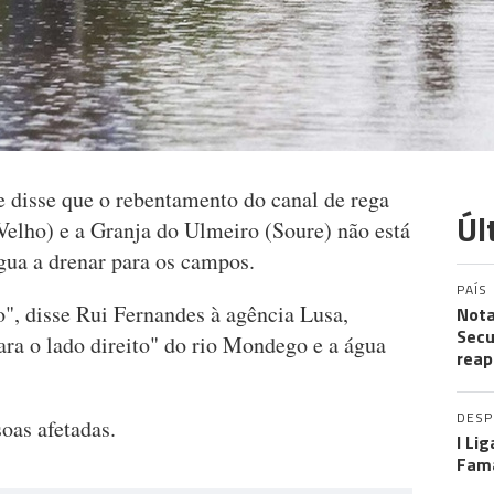
 disse que o rebentamento do canal de rega
Úl
elho) e a Granja do Ulmeiro (Soure) não está
água a drenar para os campos.
PAÍS
", disse Rui Fernandes à agência Lusa,
Nota
Secu
ara o lado direito" do rio Mondego e a água
reap
DES
oas afetadas.
I Li
Fama