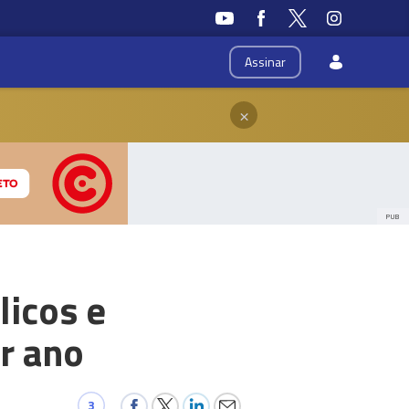
Assinar
×
PUB
licos e
or ano
3