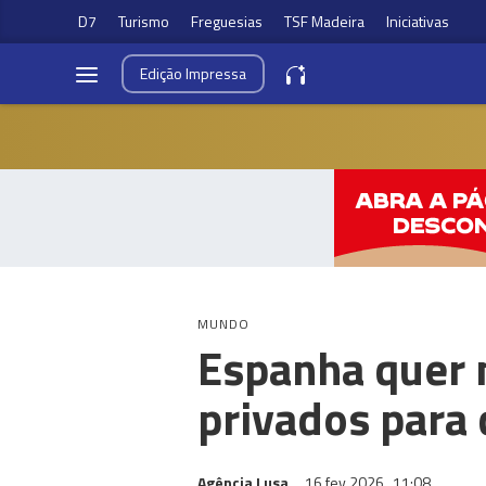
D7
Turismo
Freguesias
TSF Madeira
Iniciativas
Edição
Impressa
MUNDO
Espanha quer 
privados para 
Agência Lusa
16 fev 2026
11:08