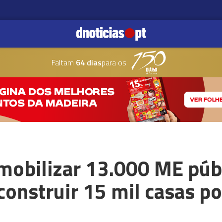
Faltam
64 dias
para os
mobilizar 13.000 ME púb
construir 15 mil casas p