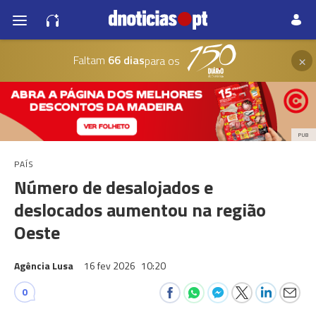
×
Faltam
66 dias
para os
PUB
PAÍS
Número de desalojados e
deslocados aumentou na região
Oeste
Agência Lusa
16 fev 2026
10:20
0