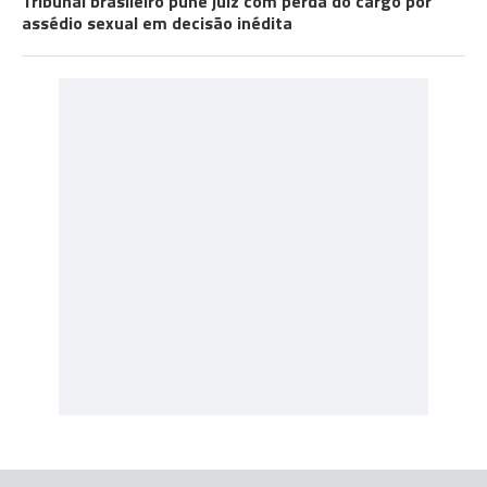
Tribunal brasileiro pune juiz com perda do cargo por
assédio sexual em decisão inédita