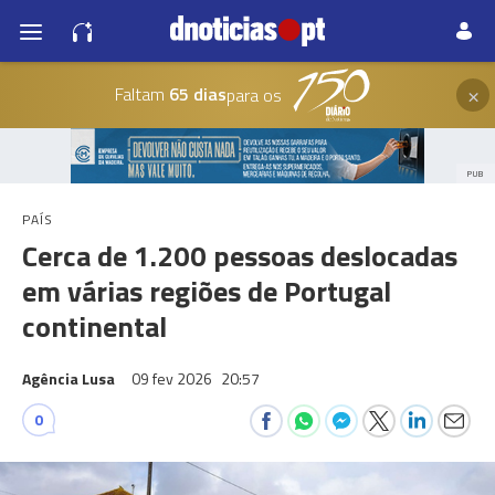
×
Faltam
65 dias
para os
PUB
PAÍS
Cerca de 1.200 pessoas deslocadas
em várias regiões de Portugal
continental
Agência Lusa
09 fev 2026
20:57
0