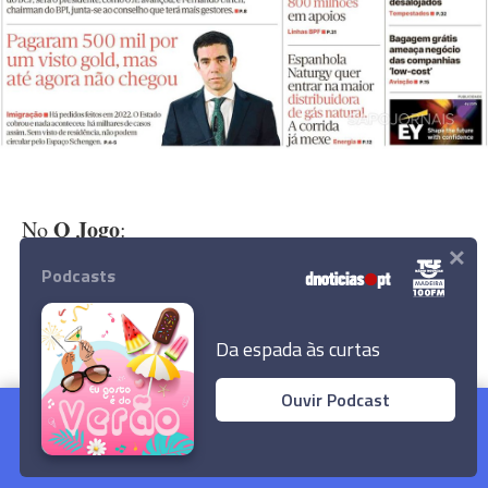
O Jogo
No
:
×
Podcasts
- "Santa Clara-Benfica. 'Desesperados por pontos'.
José Mourinho antevê jogo difícil nos Açores e
proíbe quebras de motivação e concentração"
Da espada às curtas
Ouvir Podcast
Rangel nega impacto negativo das
tempestades na imagem do País
Ler Artigo