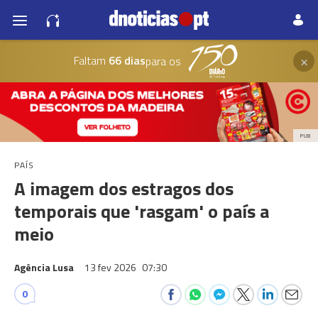
×
Faltam
66 dias
para os
PUB
PAÍS
A imagem dos estragos dos
temporais que 'rasgam' o país a
meio
Agência Lusa
13 fev 2026
07:30
0