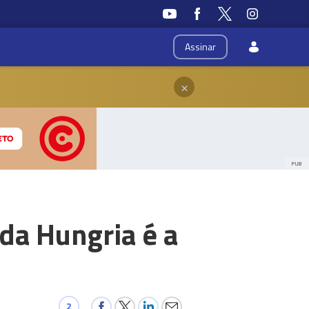
Assinar
×
PUB
da Hungria é a
2