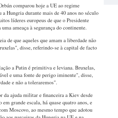
, Orbán comparou hoje a UE ao regime
u a Hungria durante mais de 40 anos no século
uitos líderes europeus de que o Presidente
ta uma ameaça à segurança do continente.
deia de que aqueles que amam a liberdade não
xelas", disse, referindo-se à capital de facto
ção a Putin é primitiva e leviana. Bruxelas,
ável e uma fonte de perigo iminente", disse,
rdade e não a toleraremos".
 da ajuda militar e financeira a Kiev desde
o em grande escala, há quase quatro anos, e
 com Moscovo, ao mesmo tempo que adotou
ão aos parceiros da Hungria na UE e na