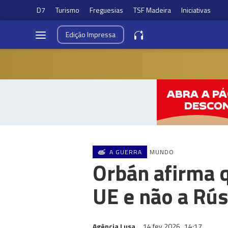
D7
Turismo
Freguesias
TSF Madeira
Iniciativas
Edição
Impressa
A GUERRA
MUNDO
Orbán afirma 
UE e não a Rús
Agência Lusa
14 fev 2026
14:17