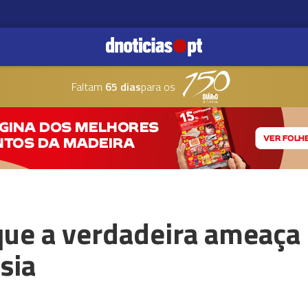
Faltam
65 dias
para os
que a verdadeira ameaça 
sia