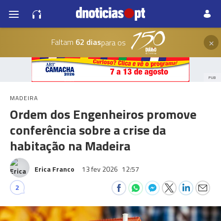
×
Faltam
62 dias
para os
PUB
MADEIRA
Ordem dos Engenheiros promove
conferência sobre a crise da
habitação na Madeira
Erica Franco
13 fev 2026
12:57
2