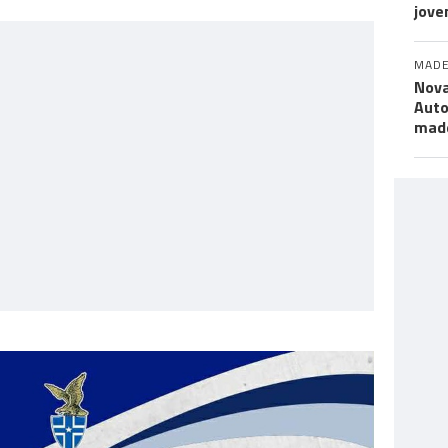
jove
MADE
Nova
Auto
mad