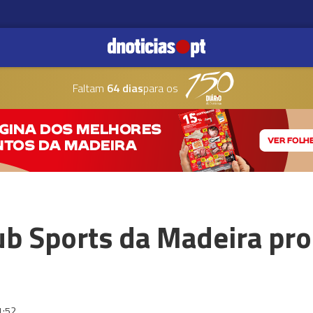
Faltam
64 dias
para os
ub Sports da Madeira p
1:52