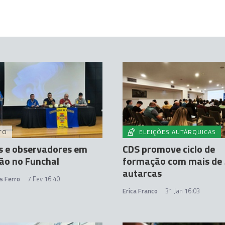
TO
ELEIÇÕES AUTÁRQUICAS
s e observadores em
CDS promove ciclo de
ão no Funchal
formação com mais de
autarcas
s Ferro
7 Fev 16:40
Erica Franco
31 Jan 16:03