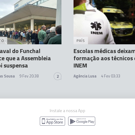
TO
PAÍS
aval do Funchal
Escolas médicas deixam
ce que a Assembleia
formação aos técnicos
oi suspensa
INEM
tas Sousa
9 Fev 20:38
Agência Lusa
4 Fev 03:33
2
Instale a nossa App