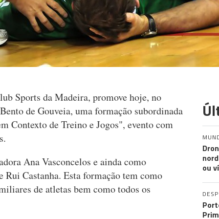
lub Sports da Madeira, promove hoje, no
Úl
o Bento de Gouveia, uma formação subordinada
em Contexto de Treino e Jogos", evento com
s.
MUN
Dron
nord
madora Ana Vasconcelos e ainda como
ou v
 e Rui Castanha. Esta formação tem como
familiares de atletas bem como todos os
DES
Port
Prim