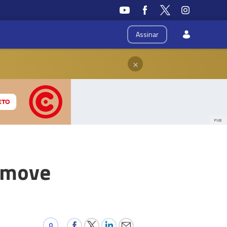
Assinar
×
PUB
romove
0