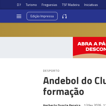
D7
Turismo
Freguesias
TSF Madeira
Iniciativas
Edição
Impressa
DESPORTO
Andebol do Cl
formação
Herberto Duarte Pereira
13 fev 2026
1