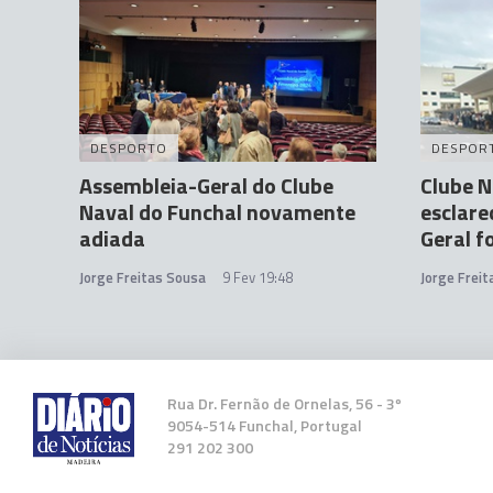
DESPORTO
DESPOR
Assembleia-Geral do Clube
Clube N
Naval do Funchal novamente
esclare
adiada
Geral f
Jorge Freitas Sousa
9 Fev 19:48
Jorge Frei
Rua Dr. Fernão de Ornelas, 56 - 3º
9054-514 Funchal, Portugal
291 202 300