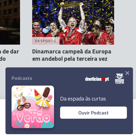
DESPORTO
 de dar
Dinamarca campeã da Europa
 do
em andebol pela terceira vez
×
agência lusa
1 Fev 20:10
Podcasts
Da espada às curtas
Ouvir Podcast
© 2026 Empresa Diário de Notícias, Lda.
Todos os direitos reservados.