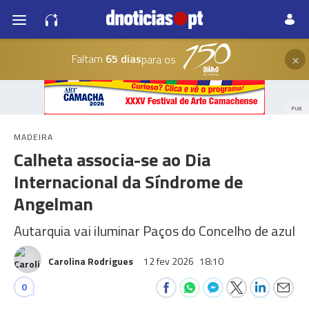
×
Faltam
65 dias
para os
PUB
MADEIRA
Calheta associa-se ao Dia
Internacional da Síndrome de
Angelman
Autarquia vai iluminar Paços do Concelho de azul
Carolina Rodrigues
12 fev 2026
18:10
0