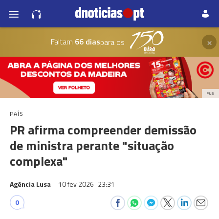
×
Faltam
66 dias
para os
PUB
PAÍS
PR afirma compreender demissão
de ministra perante "situação
complexa"
Agência Lusa
10 fev 2026
23:31
0