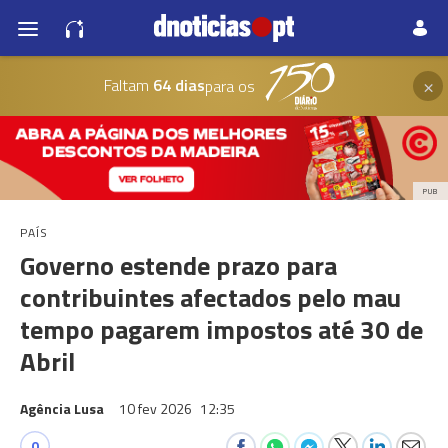
×
Faltam
64 dias
para os
PUB
PAÍS
Governo estende prazo para
contribuintes afectados pelo mau
tempo pagarem impostos até 30 de
Abril
Agência Lusa
10 fev 2026
12:35
0