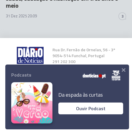
meio
31 Dez 2025 20:09
3
Rua Dr. Fernão de Ornelas, 56 - 3º
9054-514 Funchal, Portugal
291 202 300
×
Podcasts
Instale a nossa App
Da espada às curtas
Ouvir Podcast
© 2026 Empresa Diário de Notícias, Lda.
Todos os direitos reservados.