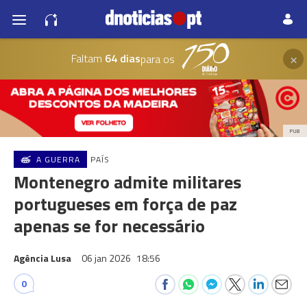
×
Faltam
64 dias
para os
PUB
A GUERRA
PAÍS
Montenegro admite militares
portugueses em força de paz
apenas se for necessário
Agência Lusa
06 jan 2026
18:56
0