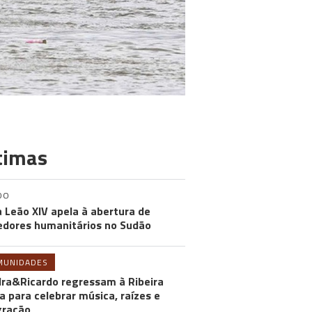
timas
DO
 Leão XIV apela à abertura de
edores humanitários no Sudão
MUNIDADES
ra&Ricardo regressam à Ribeira
a para celebrar música, raízes e
gração