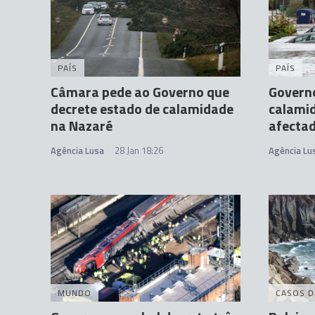
PAÍS
PAÍS
Câmara pede ao Governo que
Governo
decrete estado de calamidade
calami
na Nazaré
afecta
Agência Lusa
28 Jan 18:26
Agência Lu
MUNDO
CASOS D