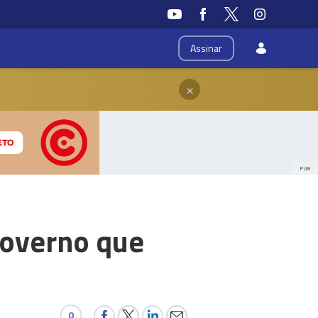
Assinar
×
PUB
Governo que
0