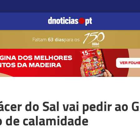
Faltam
63 dias
para os
cer do Sal vai pedir ao 
o de calamidade