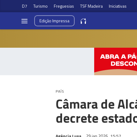
D7
Turismo
Freguesias
TSF Madeira
Iniciativas
Edição
Impressa
PAÍS
Câmara de Alcá
decrete estad
Agência Lusa
29 jan 2026
15:57