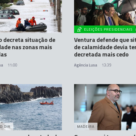
ELEIÇÕES PRESIDENCIAIS
 decreta situação de
Ventura defende que s
dade nas zonas mais
de calamidade devia ter
das
decretada mais cedo
sa
11:00
Agência Lusa
13:39
O DIA
MADEIRA