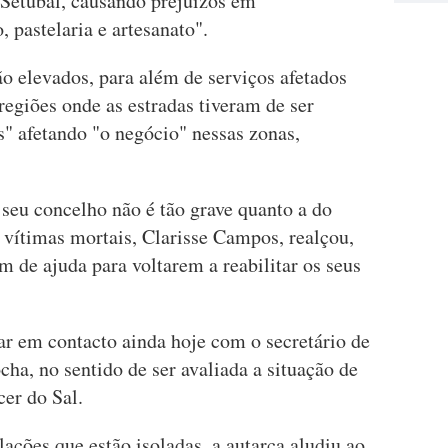
e Setúbal, causando prejuízos em
 pastelaria e artesanato".
ão elevados, para além de serviços afetados
egiões onde as estradas tiveram de ser
s" afetando "o negócio" nessas zonas,
seu concelho não é tão grave quanto a do
 vítimas mortais, Clarisse Campos, realçou,
m de ajuda para voltarem a reabilitar os seus
rar em contacto ainda hoje com o secretário de
cha, no sentido de ser avaliada a situação de
er do Sal.
ações que estão isoladas, a autarca aludiu ao