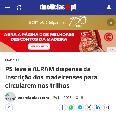
×
Faltam
66 dias
para os
PUB
MADEIRA
PS leva à ALRAM dispensa da
inscrição dos madeirenses para
circularem nos trilhos
Andreia Dias Ferro
25 jan 2026
10:48
0