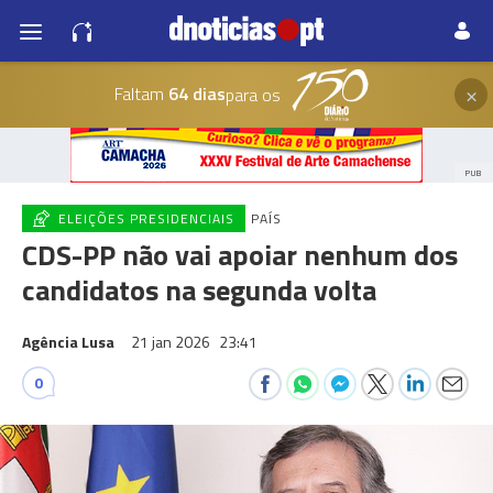
×
Faltam
64 dias
para os
PUB
ELEIÇÕES PRESIDENCIAIS
PAÍS
CDS-PP não vai apoiar nenhum dos
candidatos na segunda volta
Agência Lusa
21 jan 2026
23:41
0