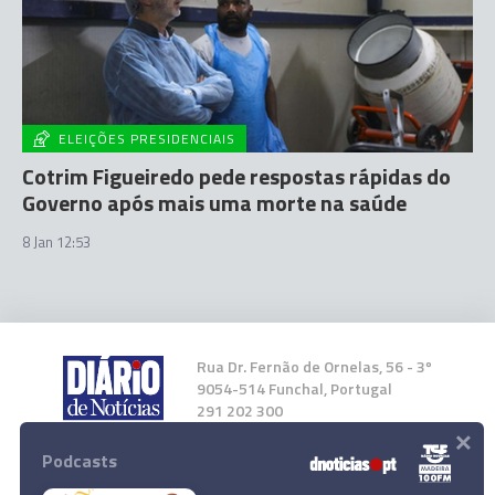
ELEIÇÕES PRESIDENCIAIS
Cotrim Figueiredo pede respostas rápidas do
Governo após mais uma morte na saúde
8 Jan 12:53
Rua Dr. Fernão de Ornelas, 56 - 3º
9054-514 Funchal, Portugal
291 202 300
×
Podcasts
Instale a nossa App