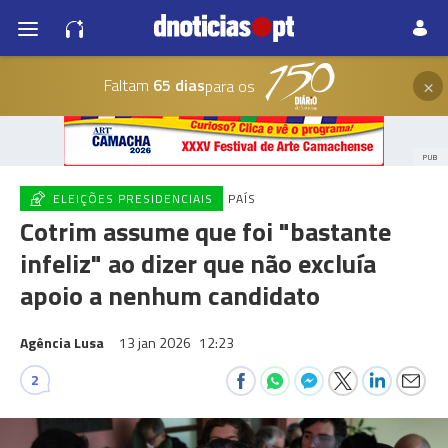
×
Faltam
65 dias
para os
PUB
ELEIÇÕES PRESIDENCIAIS
PAÍS
Cotrim assume que foi "bastante
infeliz" ao dizer que não excluía
apoio a nenhum candidato
Agência Lusa
13 jan 2026
12:23
2