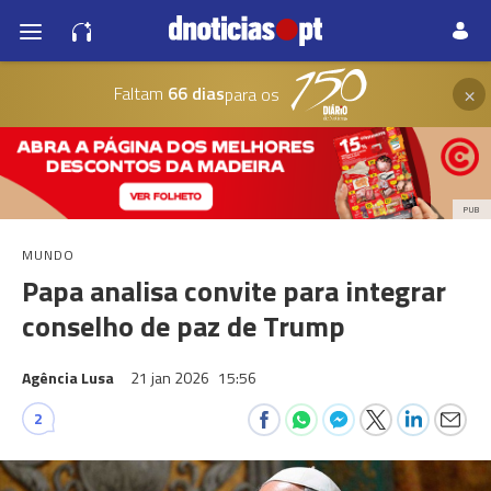
×
Faltam
66 dias
para os
PUB
MUNDO
Papa analisa convite para integrar
conselho de paz de Trump
Agência Lusa
21 jan 2026
15:56
2