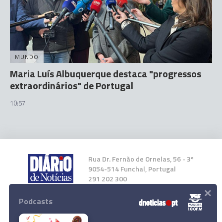
MUNDO
Maria Luís Albuquerque destaca "progressos
extraordinários" de Portugal
10:57
Rua Dr. Fernão de Ornelas, 56 - 3º
9054-514 Funchal, Portugal
291 202 300
×
Podcasts
Instale a nossa App