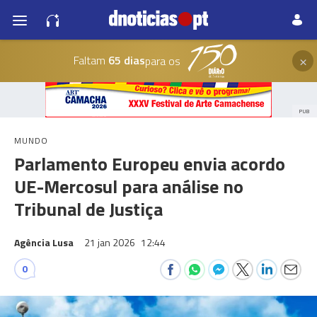
×
Faltam
65 dias
para os
PUB
MUNDO
Parlamento Europeu envia acordo
UE-Mercosul para análise no
Tribunal de Justiça
Agência Lusa
21 jan 2026
12:44
0