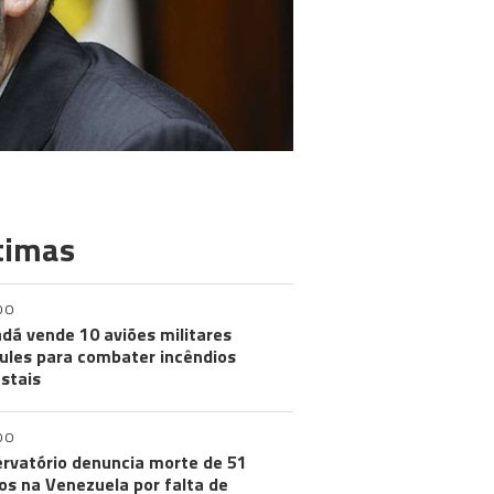
timas
DO
dá vende 10 aviões militares
ules para combater incêndios
estais
DO
rvatório denuncia morte de 51
os na Venezuela por falta de