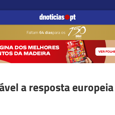
Faltam
64 dias
para os
ável a resposta europeia 