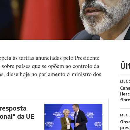
peia às tarifas anunciadas pelo Presidente
Úl
sobre países que se opõem ao controlo da
s, disse hoje no parlamento o ministro dos
MUN
Cana
Herc
flor
 resposta
ional" da UE
MUN
Obse
pres