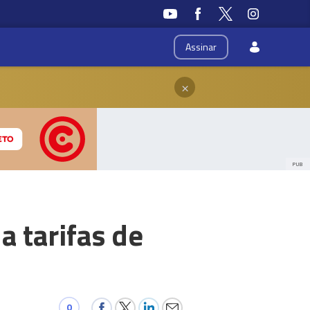
Assinar
×
PUB
a tarifas de
0