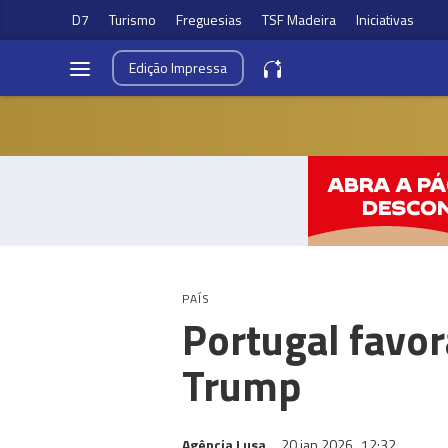
D7
Turismo
Freguesias
TSF Madeira
Iniciativas
Edição
Impressa
PAÍS
Portugal favor
Trump
Agência Lusa
20 jan 2026
12:32