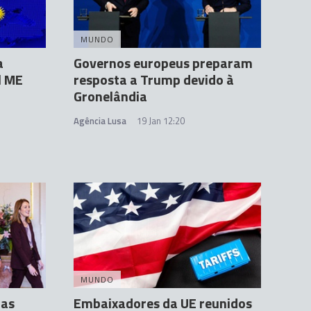
MUNDO
a
Governos europeus preparam
l ME
resposta a Trump devido à
Gronelândia
Agência Lusa
19 Jan 12:20
MUNDO
fas
Embaixadores da UE reunidos