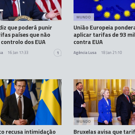
MUNDO
iz que poderá punir
União Europeia ponder
ifas países que não
aplicar tarifas de 93 mi
 controlo dos EUA
contra EUA
sa
16 Jan 17:33
Agência Lusa
18 Jan 21:10
1
MUNDO
o recusa intimidação
Bruxelas avisa que tari