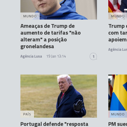
MUNDO
MUNDO
Ameaças de Trump de
Trump d
aumento de tarifas "não
com tar
alteram" a posição
apoiem
gronelandesa
Agência Lu
Agência Lusa
19 Jan 13:14
1
PAÍS
MUNDO
Portugal defende "resposta
PM suec