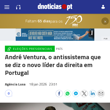
×
Faltam
65 dias
para os
PUB
ELEIÇÕES PRESIDENCIAIS
PAÍS
André Ventura, o antissistema que
se diz o novo líder da direita em
Portugal
Agência Lusa
18 jan 2026
23:51
0