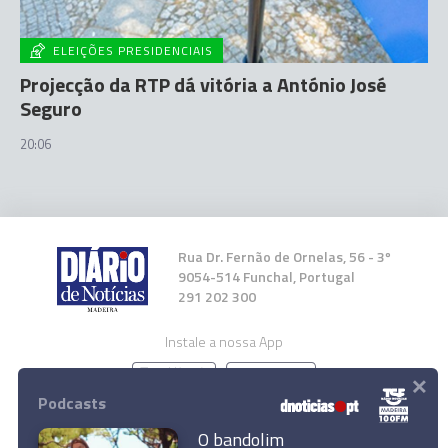
ELEIÇÕES PRESIDENCIAIS
Projecção da RTP dá vitória a António José
Seguro
20:06
Rua Dr. Fernão de Ornelas, 56 - 3º
9054-514 Funchal, Portugal
291 202 300
Instale a nossa App
×
Podcasts
O bandolim