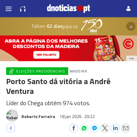
×
Faltam
62 dias
para os
PUB
ELEIÇÕES PRESIDENCIAIS
MADEIRA
Porto Santo dá vitória a André
Ventura
Líder do Chega obtém 974 votos.
Roberto Ferreira
18 jan 2026
20:22
2