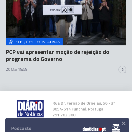
ELEIÇÕES LEGISLATIVAS
PCP vai apresentar moção de rejeição do
programa do Governo
20 Mai 18:58
2
Rua Dr. Fernão de Ornelas, 56 - 3º
9054-514 Funchal, Portugal
291 202 300
×
Podcasts
Instale a nossa App