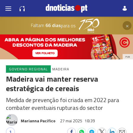
×
Faltam
66 dias
para os
PUB
GOVERNO REGIONAL
MADEIRA
Madeira vai manter reserva
estratégica de cereais
Medida de prevenção foi criada em 2022 para
combater eventuais rupturas do sector
Marianna Pacifico
27 mai 2025
18:39
1