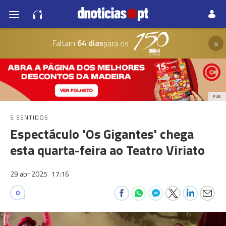
×
Faltam
64 dias
para os
PUB
5 SENTIDOS
Espectáculo 'Os Gigantes' chega
esta quarta-feira ao Teatro Viriato
29 abr 2025
17:16
0