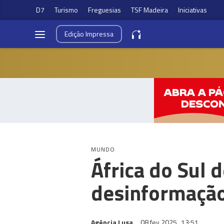
D7
Turismo
Freguesias
TSF Madeira
Iniciativas
Edição
Impressa
MUNDO
África do Sul
desinformação
Agência Lusa
08 fev 2025
13:51