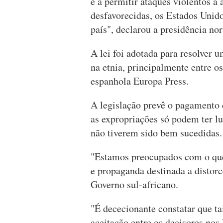
e a permitir ataques violentos a 
desfavorecidas, os Estados Unido
país", declarou a presidência no
A lei foi adotada para resolver u
na etnia, principalmente entre o
espanhola Europa Press.
A legislação prevê o pagamento d
as expropriações só podem ter l
não tiverem sido bem sucedidas.
"Estamos preocupados com o qu
e propaganda destinada a distor
Governo sul-africano.
"É dececionante constatar que ta
aceitação entre os decisores no