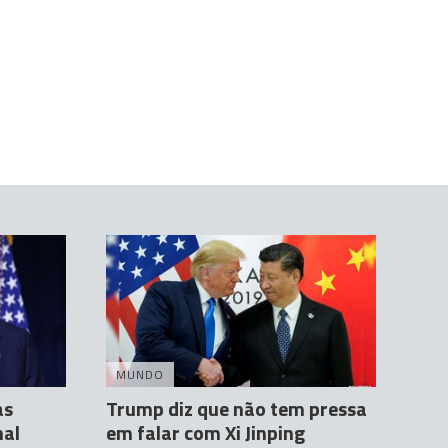
MUNDO
as
Trump diz que não tem pressa
nal
em falar com Xi Jinping