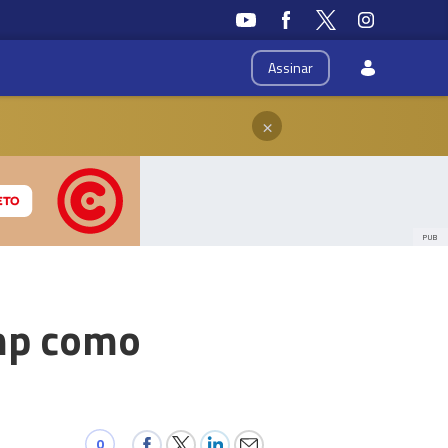
Assinar
×
PUB
ump como
0