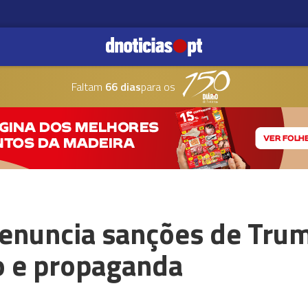
Faltam
66 dias
para os
 denuncia sanções de Tr
 e propaganda