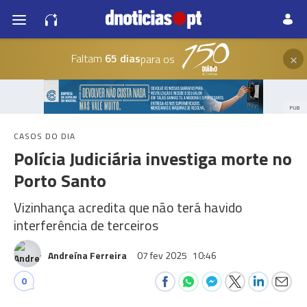
×
Faltam
65 dias
para os
PUB
CASOS DO DIA
Polícia Judiciária investiga morte no
Porto Santo
Vizinhança acredita que não terá havido
interferência de terceiros
Andreína Ferreira
07 fev 2025
10:46
0