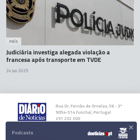
PAÍS
Judiciária investiga alegada violação a
francesa após transporte em TVDE
24 Jan 20:29
Rua Dr. Fernão de Ornelas, 56 - 3º
9054-514 Funchal, Portugal
291 202 300
×
Podcasts
Instale a nossa App