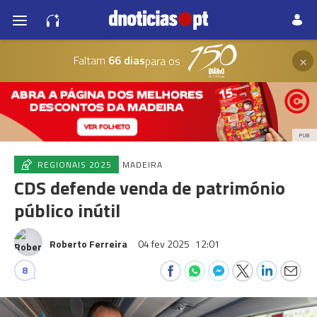
×
Faltam
66 dias
para os
PUB
REGIONAIS 2025
MADEIRA
CDS defende venda de património
público inútil
Roberto Ferreira
04 fev 2025
12:01
8