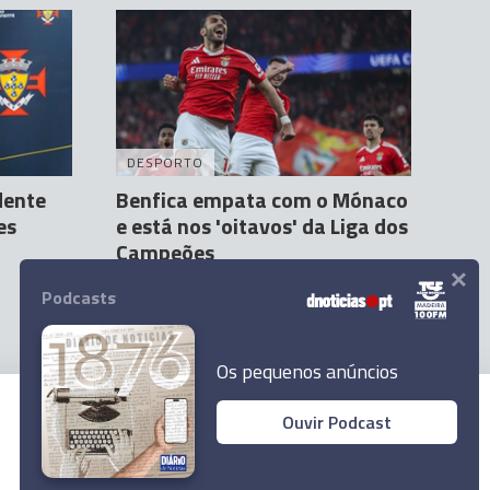
DESPORTO
dente
Benfica empata com o Mónaco
es
e está nos 'oitavos' da Liga dos
Campeões
×
Agência Lusa
18 Fev 22:04
Podcasts
Os pequenos anúncios
Ouvir Podcast
© 2025 Empresa Diário de Notícias, Lda.
Todos os direitos reservados.