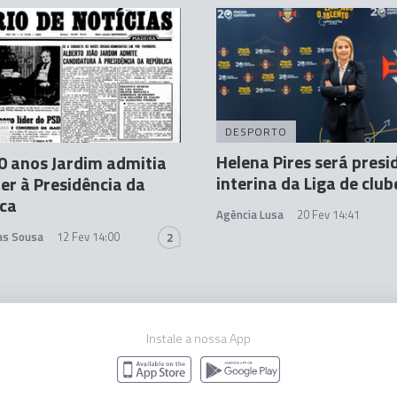
A
DESPORTO
Helena Pires será presi
0 anos Jardim admitia
interina da Liga de club
er à Presidência da
ica
Agência Lusa
20 Fev 14:41
tas Sousa
12 Fev 14:00
2
Instale a nossa App