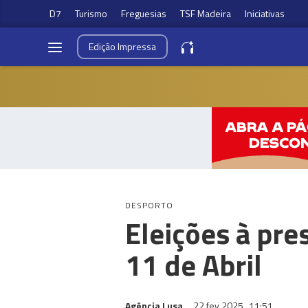
D7
Turismo
Freguesias
TSF Madeira
Iniciativas
Edição
Impressa
DESPORTO
Eleições à pre
11 de Abril
Agência Lusa
22 fev 2025
11:51