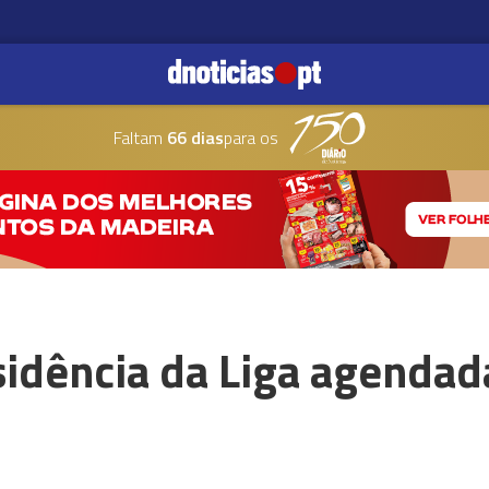
Faltam
66 dias
para os
sidência da Liga agendad