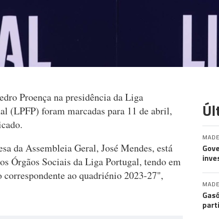
Pedro Proença na presidência da Liga
Úl
nal (LPFP) foram marcadas para 11 de abril,
icado.
MADE
esa da Assembleia Geral, José Mendes, está
Gove
inve
a os Órgãos Sociais da Liga Portugal, tendo em
 correspondente ao quadriénio 2023-27",
MADE
Gasó
part