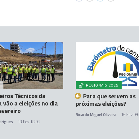
A
REGIONAIS 2025
iros Técnicos da
Para que servem as
 vão a eleições no dia
próximas eleições?
evereiro
Ricardo Miguel Oliveira
16 Fev 09
drigues
13 Fev 18:03