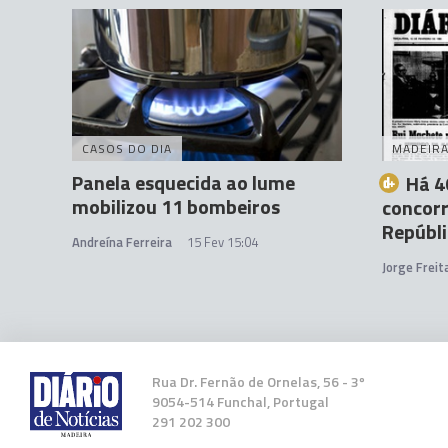
CASOS DO DIA
MADEIR
Panela esquecida ao lume
Há 4
mobilizou 11 bombeiros
concorr
Repúbl
Andreína Ferreira
15 Fev 15:04
Jorge Frei
Rua Dr. Fernão de Ornelas, 56 - 3º
9054-514 Funchal, Portugal
291 202 300