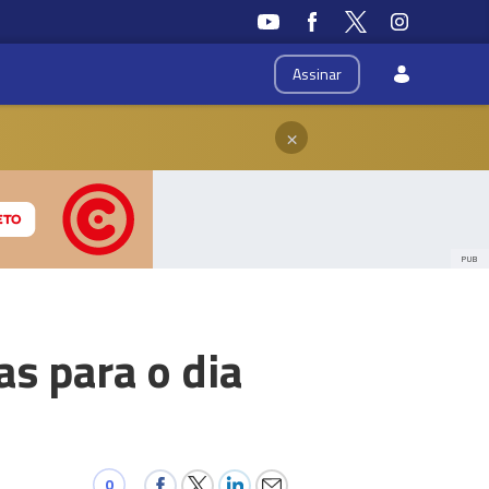
Assinar
×
PUB
as para o dia
0