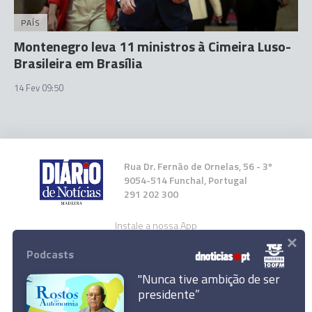
PAÍS
Montenegro leva 11 ministros à Cimeira Luso-
Brasileira em Brasília
14 Fev 09:50
Rua Dr. Fernão de Ornelas, 56 - 3º
9054-514 Funchal, Portugal
291 202 300
Instale a nossa App
×
Podcasts
"Nunca tive ambição de ser
presidente”