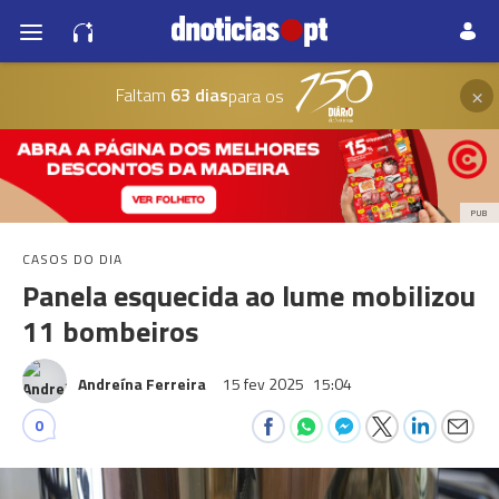
×
Faltam
63 dias
para os
PUB
CASOS DO DIA
Panela esquecida ao lume mobilizou
11 bombeiros
Andreína Ferreira
15 fev 2025
15:04
0