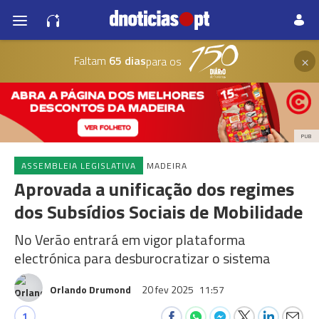
×
Faltam
65 dias
para os
PUB
ASSEMBLEIA LEGISLATIVA
MADEIRA
Aprovada a unificação dos regimes
dos Subsídios Sociais de Mobilidade
No Verão entrará em vigor plataforma
electrónica para desburocratizar o sistema
Orlando Drumond
20 fev 2025
11:57
1