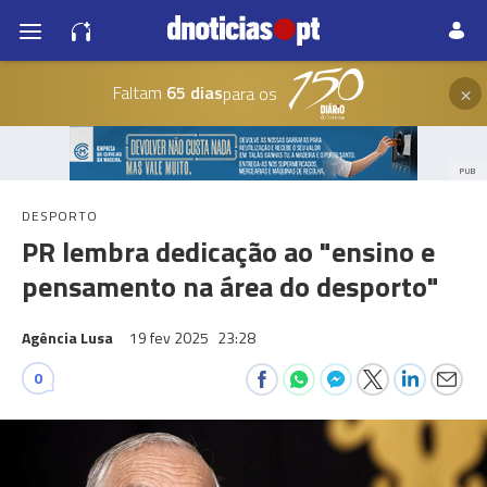
×
Faltam
65 dias
para os
PUB
DESPORTO
PR lembra dedicação ao "ensino e
pensamento na área do desporto"
Agência Lusa
19 fev 2025
23:28
0