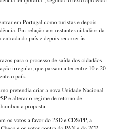
idência temporária", segundo o texto aprovado
ntrar em Portugal como turistas e depois
dência. Em relação aos restantes cidadãos da
entrada do país e depois recorrer às
razos para o processo de saída dos cidadãos
ção irregular, que passam a ter entre 10 e 20
nte o país.
erno pretendia criar a nova Unidade Nacional
PSP e alterar o regime de retorno de
chumbou a proposta.
om os votos a favor do PSD e CDS/PP, a
e Chega e os votos contra do PAN e do PCP.