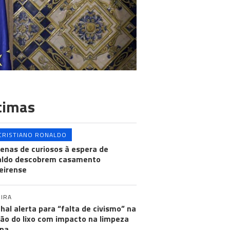
timas
CRISTIANO RONALDO
enas de curiosos à espera de
aldo descobrem casamento
eirense
IRA
hal alerta para “falta de civismo” na
ão do lixo com impacto na limpeza
na