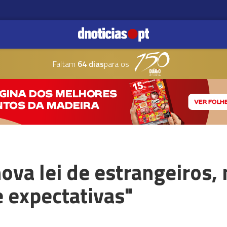
Faltam
64 dias
para os
ova lei de estrangeiros,
 expectativas"