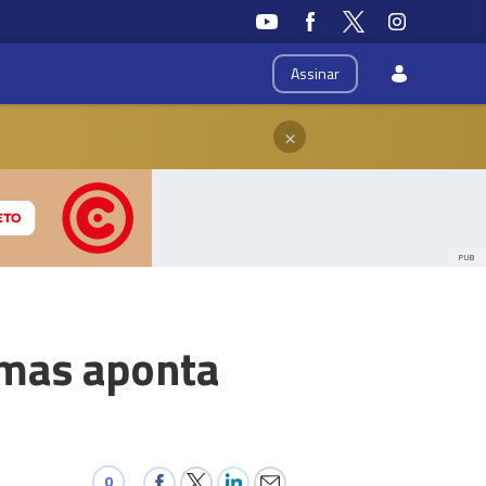
Assinar
×
PUB
 mas aponta
0