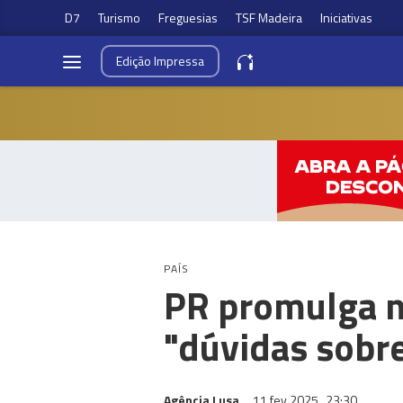
D7
Turismo
Freguesias
TSF Madeira
Iniciativas
Edição
Impressa
PAÍS
PR promulga n
"dúvidas sobre
Agência Lusa
11 fev 2025
23:30