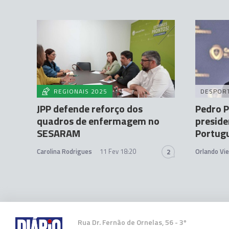
REGIONAIS 2025
DESPOR
JPP defende reforço dos
Pedro P
quadros de enfermagem no
preside
SESARAM
Portugu
Carolina Rodrigues
11 Fev 18:20
Orlando Vie
2
Rua Dr. Fernão de Ornelas, 56 - 3º