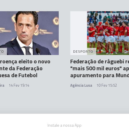
TO
DESPORTO
roença eleito o novo
Federação de râguebi 
nte da Federação
"mais 500 mil euros" a
esa de Futebol
apuramento para Mund
ira
14 Fev 19:14
Agência Lusa
10 Fev 15:52
Instale a nossa App