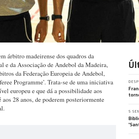
em árbitro madeirense dos quadros da
Úl
al e da Associação de Andebol da Madeira,
rbitros da Federação Europeia de Andebol,
feree Programme’. Trata-se de uma iniciativa
DES
Fran
vel europeu e que dá a possibilidade aos
torn
té aos 28 anos, de poderem posteriormente
l.
5 SE
Bibl
'San