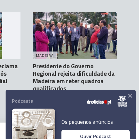
MADEIRA
reclama
Presidente do Governo
pós
Regional rejeita dificuldade da
ial
Madeira em reter quadros
qualificados
×
Marco Livramento
14 Fev 13:09
2
Podcasts
Os pequenos anúncios
Ouvir Podcast