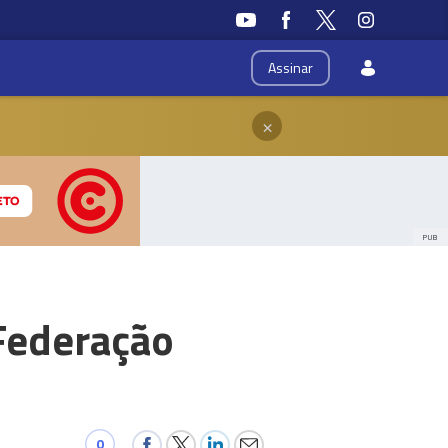
Assinar
×
PUB
 Federação
0