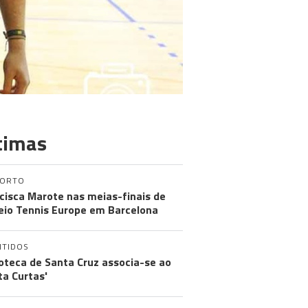
timas
PORTO
cisca Marote nas meias-finais de
eio Tennis Europe em Barcelona
NTIDOS
ioteca de Santa Cruz associa-se ao
ta Curtas'