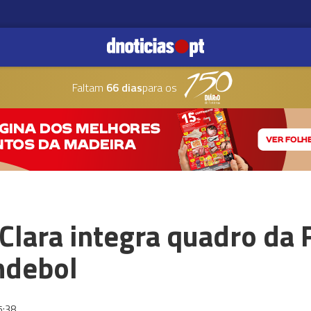
Faltam
66 dias
para os
Clara integra quadro da
ndebol
5:38