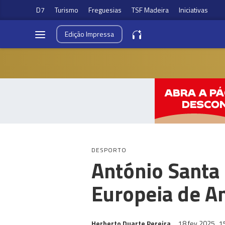
D7
Turismo
Freguesias
TSF Madeira
Iniciativas
Edição
Impressa
DESPORTO
António Santa 
Europeia de A
Herberto Duarte Pereira
18 fev 2025
1