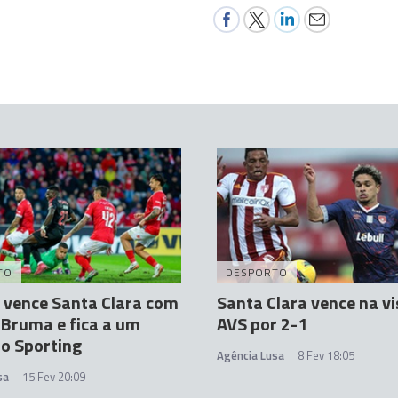
TO
DESPORTO
 vence Santa Clara com
Santa Clara vence na vi
 Bruma e fica a um
AVS por 2-1
o Sporting
Agência Lusa
8 Fev 18:05
sa
15 Fev 20:09